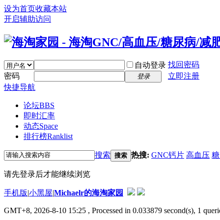
设为首页
收藏本站
开启辅助访问
找回密码
自动登录
密码
立即注册
登录
快捷导航
论坛
BBS
即时汇率
动态
Space
排行榜
Ranklist
搜索
热搜:
GNC钙片
高血压
糖
搜索
请先登录后才能继续浏览
手机版
|
小黑屋
|
Michaelr的海淘家园
GMT+8, 2026-8-10 15:25
, Processed in 0.033879 second(s), 1 que