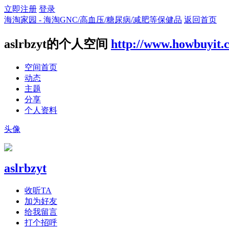
立即注册
登录
海淘家园 - 海淘GNC/高血压/糖尿病/减肥等保健品
返回首页
aslrbzyt的个人空间
http://www.howbuyit.
空间首页
动态
主题
分享
个人资料
头像
aslrbzyt
收听TA
加为好友
给我留言
打个招呼