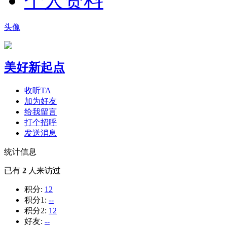
个人资料
头像
美好新起点
收听TA
加为好友
给我留言
打个招呼
发送消息
统计信息
已有
2
人来访过
积分:
12
积分1:
--
积分2:
12
好友:
--