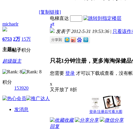
[复制链接]
电梯直达
michaelr
#
1
发表于 2012-5-31 19:53:36
|
只看该作
6753
2万
15万
主题
帖子
积分
只花1分钟注册，更多海淘保健品
超级版主
您需要
登录
才可以下载或查看，没有帐
积分
x
153920
又开放了 8折
发消息
登录/注册后可看大图
收藏
分享
微信分享
回复