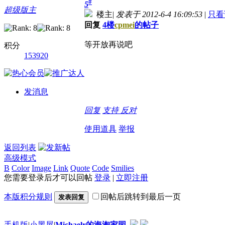
#
5
超级版主
楼主
|
发表于 2012-6-4 16:09:53
|
只看
回复
4楼
cpmei
的帖子
等开放再说吧
积分
153920
发消息
回复
支持
反对
使用道具
举报
返回列表
高级模式
B
Color
Image
Link
Quote
Code
Smilies
您需要登录后才可以回帖
登录
|
立即注册
本版积分规则
回帖后跳转到最后一页
发表回复
手机版
|
小黑屋
|
Michaelr的海淘家园