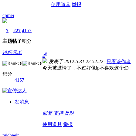
使用道具
举报
cpmei
7
227
4157
主题
帖子
积分
论坛元老
#
2
发表于 2012-5-31 22:52:22
|
只看该作者
今天被邀请了，不过好像lp不喜欢这个:D
积分
4157
发消息
回复
支持
反对
使用道具
举报
michaelr