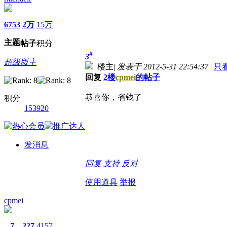
6753
2万
15万
主题
帖子
积分
#
3
超级版主
楼主
|
发表于 2012-5-31 22:54:37
|
只
回复
2楼
cpmei
的帖子
恭喜你，省钱了
积分
153920
发消息
回复
支持
反对
使用道具
举报
cpmei
7
227
4157