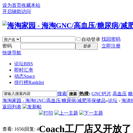
设为首页
收藏本站
开启辅助访问
找回密码
自动登录
密码
立即注册
登录
快捷导航
论坛
BBS
即时汇率
动态
Space
排行榜
Ranklist
搜索
热搜:
GNC钙片
高血压
糖
搜索
海淘家园 - 海淘GNC/高血压/糖尿病/减肥等保健品
»
论坛
›
海涛
返回列表
Coach工厂店又开放了 M
查看:
1656
|
回复:
4