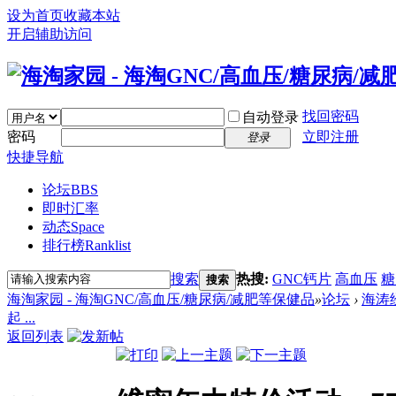
设为首页
收藏本站
开启辅助访问
找回密码
自动登录
密码
立即注册
登录
快捷导航
论坛
BBS
即时汇率
动态
Space
排行榜
Ranklist
搜索
热搜:
GNC钙片
高血压
糖
搜索
海淘家园 - 海淘GNC/高血压/糖尿病/减肥等保健品
»
论坛
›
海涛
起 ...
返回列表