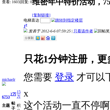
维密年中特价活动，75
查看:
1603
|
回复:
0
[复制链接]
电梯直达
#
1
发表于 2012-6-6 07:59:25
|
只看该作者
只花1分钟注册，更
您需要
登录
才可以
michaelr
x
15
2万
万
6753
这个活动一直不停啊满
帖
主题
积
子