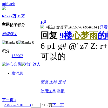
michaelr
6753
2万
15万
#
10
主题
帖子
积分
楼主
|
发表于 2012-7-6 09:40:14
|
只看
回复
9楼
心梦雨
的
超级版主
6 p1 g# @' z7 Z: r
积分
可以的
153902
发消息
回复
支持
反对
使用道具
举报
下一页 »
1
2
3
4
5
6
7
8
9
10
... 13
/ 13 页
下一页