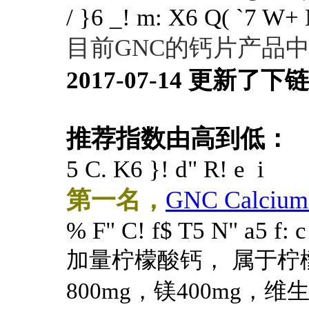
/ }6 _! m: X6 Q( `7 W+ 
目前GNC的钙片产品
2017-07-14 更新
推荐指数由高到低：
5 C. K6 }! d" R! e i
第一名，
GNC Calcium 
% F" C! f$ T5 N" a5 f: c
加量
柠檬酸钙，
属于柠
800mg，镁400mg，维生