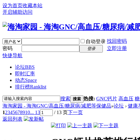
设为首页
收藏本站
开启辅助访问
找回密码
自动登录
密码
立即注册
登录
快捷导航
论坛
BBS
即时汇率
动态
Space
排行榜
Ranklist
搜索
热搜:
GNC钙片
高血压
糖
搜索
海淘家园 - 海淘GNC/高血压/糖尿病/减肥等保健品
»
论坛
›
健康
1
2
3
4
5
6
7
8
9
10
... 13
/ 13 页
下一页
返回列表