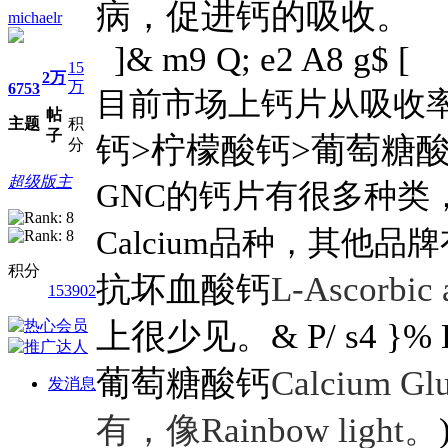
病，促进钙的吸收。
michaelr
]& m9 Q; e2 A8 g$ [
15
2万
万
6753
目前市场上钙片从吸收
帖
主题
积
子
钙>柠檬酸钙>葡萄糖
分
超级版主
GNC的钙片有很多种类，可
Calcium品种，其他
积分
抗坏血酸钙
L-Ascorbic 
153902
上很少见。
& P/ s4 }% E
葡萄糖酸钙
Calcium
发消息
有，像Rainbow light。