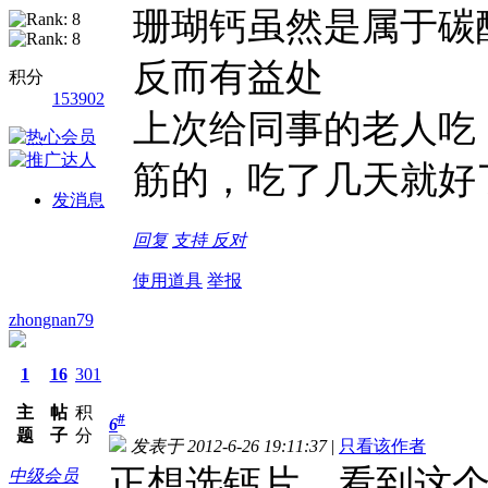
珊瑚钙虽然是属于碳
反而有益处
积分
153902
上次给同事的老人吃
筋的，吃了几天就好
发消息
回复
支持
反对
使用道具
举报
zhongnan79
1
16
301
主
帖
积
#
6
题
子
分
发表于 2012-6-26 19:11:37
|
只看该作者
正想选钙片，看到这个
中级会员