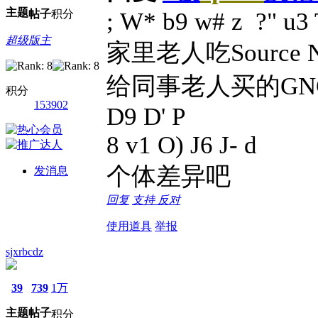
主题
帖子
积分
; W* b9 w# z ?" u3
超级版主
家里老人吃Source 
给同事老人买的G
积分
153902
D9 D' P
8 v1 O) J6 J- d
个体差异吧
发消息
回复
支持
反对
使用道具
举报
sjxrbcdz
39
739
1万
主题
帖子
积分