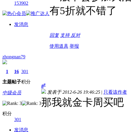
153902
有5折就不错了
发消息
回复
支持
反对
使用道具
举报
zhongnan79
1
16
301
主题
帖子
积分
#
8
发表于 2012-6-26 19:46:25
|
只看该作者
中级会员
那我就金卡周买吧
积分
301
发消息