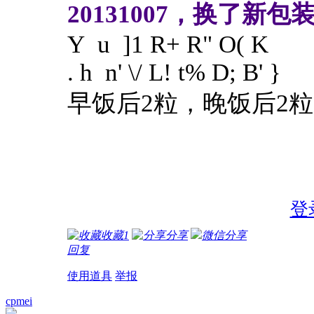
20131007，换了新包
Y u ]1 R+ R" O( K
. h n' \/ L! t% D; B' }
早饭后2粒，晚饭后2
登
收藏
1
分享
微信分享
回复
使用道具
举报
cpmei