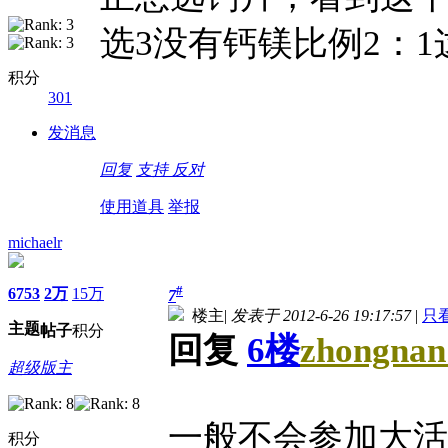
选3没有钙镁比例2：1
积分
301
发消息
回复
支持
反对
使用道具
举报
michaelr
#
6753
2万
15万
7
楼主
|
发表于 2012-6-26 19:17:57
|
只
主题
帖子
积分
回复
6楼
zhongnan
超级版主
一般不会参加大活
积分