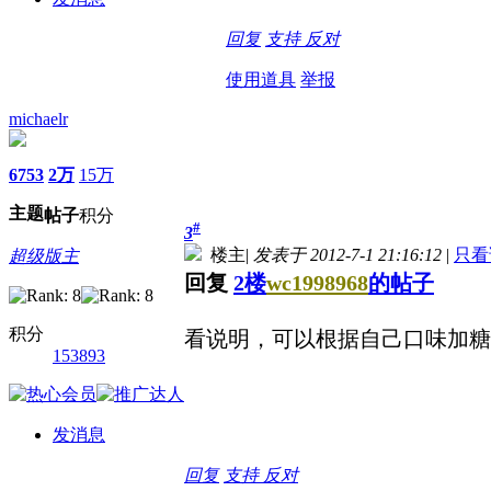
回复
支持
反对
使用道具
举报
michaelr
6753
2万
15万
主题
帖子
积分
#
3
楼主
|
发表于 2012-7-1 21:16:12
|
只看
超级版主
回复
2楼
wc1998968
的帖子
积分
看说明，可以根据自己口味加糖
153893
发消息
回复
支持
反对