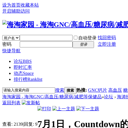
设为首页
收藏本站
开启辅助访问
找回密码
自动登录
密码
立即注册
登录
快捷导航
论坛
BBS
即时汇率
动态
Space
排行榜
Ranklist
搜索
热搜:
GNC钙片
高血压
糖
搜索
海淘家园 - 海淘GNC/高血压/糖尿病/减肥等保健品
»
论坛
›
海涛
返回列表
7月1日，Countdo
查看:
2139
|
回复:
9