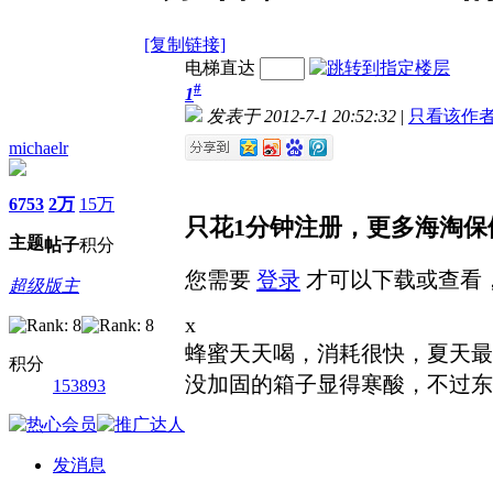
[复制链接]
电梯直达
#
1
发表于 2012-7-1 20:52:32
|
只看该作
michaelr
6753
2万
15万
只花1分钟注册，更多海淘保
主题
帖子
积分
您需要
登录
才可以下载或查看
超级版主
x
蜂蜜天天喝，消耗很快，夏天最
积分
没加固的箱子显得寒酸，不过东西
153893
发消息