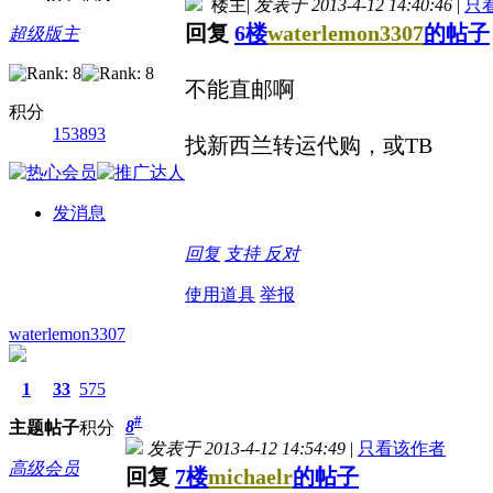
楼主
|
发表于 2013-4-12 14:40:46
|
只
回复
6楼
waterlemon3307
的帖子
超级版主
不能直邮啊
积分
153893
找新西兰转运代购，或TB
发消息
回复
支持
反对
使用道具
举报
waterlemon3307
1
33
575
#
8
主题
帖子
积分
发表于 2013-4-12 14:54:49
|
只看该作者
高级会员
回复
7楼
michaelr
的帖子