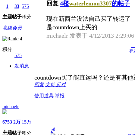
回复
4楼
waterlemon3307
的帖子
1
33
575
主题
帖子
积分
现在新西兰没法自己买了转运了
是countdown上买的
高级会员
michaelr 发表于 4/12/2013 2:29:0
积分
登
575
发消息
countdown买了能直运吗？还是有
回复
支持
反对
使用道具
举报
michaelr
6753
2万
15万
#
7
主题
帖子
积分