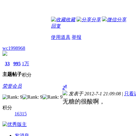
收藏
分享
微信分享
回复
使用道具
举报
wc1998968
33
995
1万
主题
帖子
积分
荣誉会员
#
2
发表于 2012-7-1 21:09:08
|
只看
无糖的很酸啊，
积分
16315
发消息