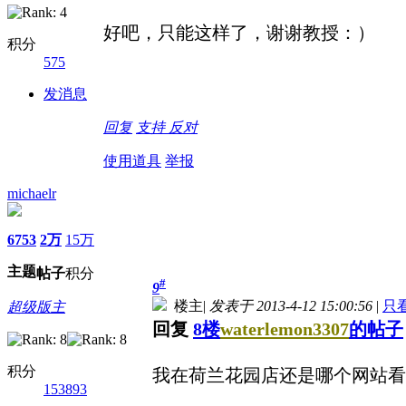
好吧，只能这样了，谢谢教授：）
积分
575
发消息
回复
支持
反对
使用道具
举报
michaelr
6753
2万
15万
主题
帖子
积分
#
9
楼主
|
发表于 2013-4-12 15:00:56
|
只
超级版主
回复
8楼
waterlemon3307
的帖子
积分
我在荷兰花园店还是哪个网站看
153893