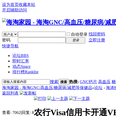
设为首页
收藏本站
开启辅助访问
找回密码
自动登录
密码
立即注册
登录
快捷导航
论坛
BBS
即时汇率
动态
Space
排行榜
Ranklist
搜索
热搜:
GNC钙片
高血压
糖
搜索
海淘家园 - 海淘GNC/高血压/糖尿病/减肥等保健品
»
论坛
›
海涛
返回列表
农行Visa信用卡开通VB
查看:
7062
|
回复:
8