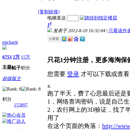
[复制链接]
电梯直达
#
1
发表于 2012-8-10 16:32:04
|
只看该作
michaelr
6753
2万
15万
只花1分钟注册，更多海淘保
主题
帖子
积分
您需要
登录
才可以下载或查看
超级版主
x
跑了半天，费了心思最后还是
积分
1，网络查询密码，说是自己生
153897
2，农行网上的3D验证，找了
用了
在这个页面的角落：
http://www