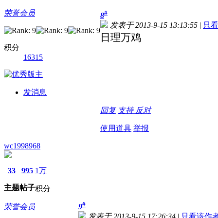
荣誉会员
#
8
发表于 2013-9-15 13:13:55
|
只
日理万鸡
积分
16315
发消息
回复
支持
反对
使用道具
举报
wc1998968
33
995
1万
主题
帖子
积分
#
荣誉会员
9
发表于 2013-9-15 17:26:34
|
只看该作