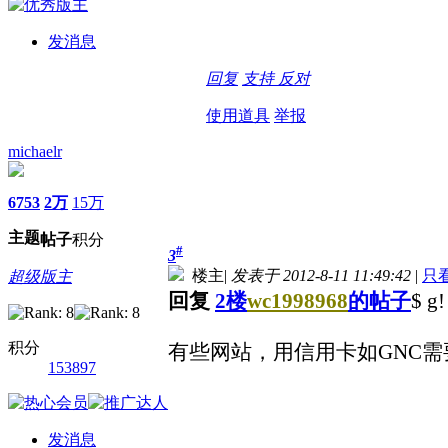
发消息
回复
支持
反对
使用道具
举报
michaelr
6753
2万
15万
主题
帖子
积分
#
3
楼主
|
发表于 2012-8-11 11:49:42
|
只
超级版主
回复
2楼
wc1998968
的帖子
$ g!
积分
有些网站，用信用卡如GNC需
153897
发消息