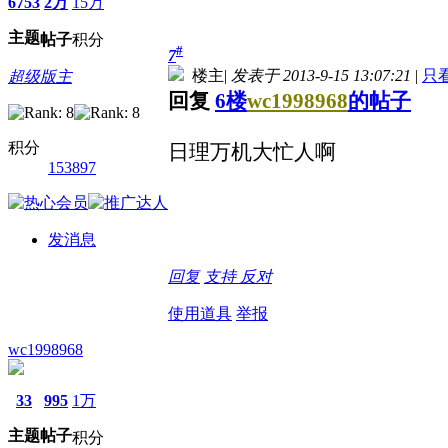
6753
2万
15万
主题
帖子
积分
#
7
楼主
|
发表于 2013-9-15 13:07:21
|
只
超级版主
回复
6楼
wc1998968
的帖子
积分
日理万机大忙人啊
153897
发消息
回复
支持
反对
使用道具
举报
wc1998968
33
995
1万
主题
帖子
积分