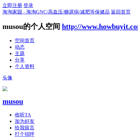
立即注册
登录
海淘家园 - 海淘GNC/高血压/糖尿病/减肥等保健品
返回首页
musou的个人空间
http://www.howbuyit.c
空间首页
动态
主题
分享
个人资料
头像
musou
收听TA
加为好友
给我留言
打个招呼