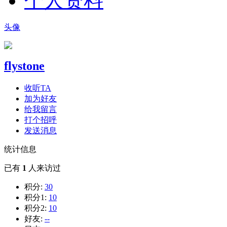
个人资料
头像
flystone
收听TA
加为好友
给我留言
打个招呼
发送消息
统计信息
已有
1
人来访过
积分:
30
积分1:
10
积分2:
10
好友:
--