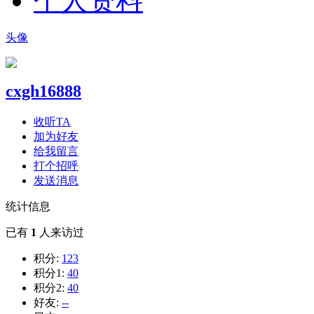
个人资料
头像
cxgh16888
收听TA
加为好友
给我留言
打个招呼
发送消息
统计信息
已有
1
人来访过
积分:
123
积分1:
40
积分2:
40
好友:
--