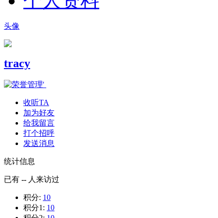
个人资料
头像
tracy
收听TA
加为好友
给我留言
打个招呼
发送消息
统计信息
已有
--
人来访过
积分:
10
积分1:
10
积分2:
10