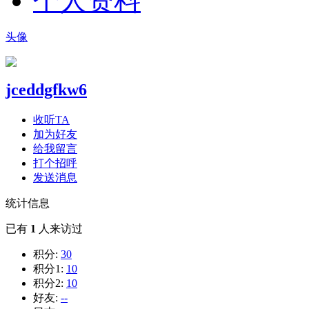
个人资料
头像
jceddgfkw6
收听TA
加为好友
给我留言
打个招呼
发送消息
统计信息
已有
1
人来访过
积分:
30
积分1:
10
积分2:
10
好友:
--