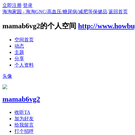
立即注册
登录
海淘家园 - 海淘GNC/高血压/糖尿病/减肥等保健品
返回首页
mamab6vg2的个人空间
http://www.howbu
空间首页
动态
主题
分享
个人资料
头像
mamab6vg2
收听TA
加为好友
给我留言
打个招呼