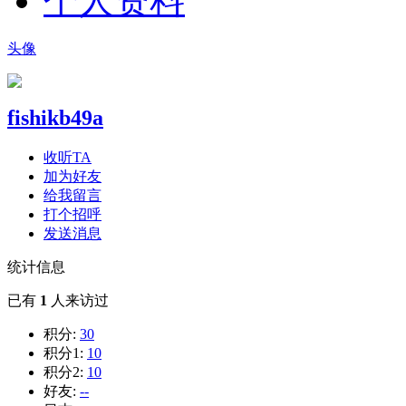
个人资料
头像
fishikb49a
收听TA
加为好友
给我留言
打个招呼
发送消息
统计信息
已有
1
人来访过
积分:
30
积分1:
10
积分2:
10
好友:
--