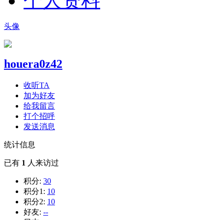
个人资料
头像
houera0z42
收听TA
加为好友
给我留言
打个招呼
发送消息
统计信息
已有
1
人来访过
积分:
30
积分1:
10
积分2:
10
好友:
--