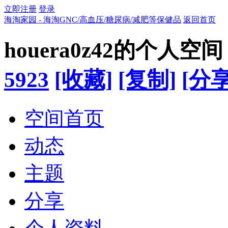
立即注册
登录
海淘家园 - 海淘GNC/高血压/糖尿病/减肥等保健品
返回首页
houera0z42的个人空间
5923
[收藏]
[复制]
[分享
空间首页
动态
主题
分享