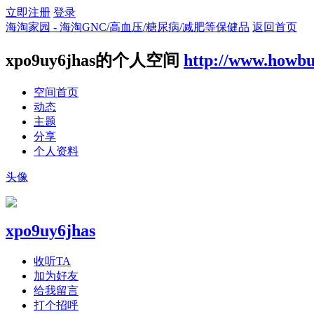
立即注册
登录
海淘家园 - 海淘GNC/高血压/糖尿病/减肥等保健品
返回首页
xpo9uy6jhas的个人空间
http://www.howbu
空间首页
动态
主题
分享
个人资料
头像
xpo9uy6jhas
收听TA
加为好友
给我留言
打个招呼