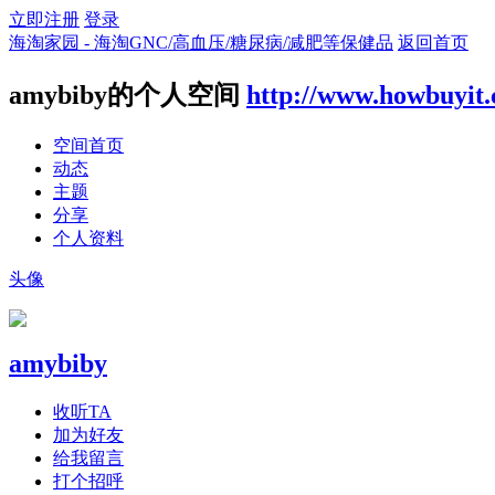
立即注册
登录
海淘家园 - 海淘GNC/高血压/糖尿病/减肥等保健品
返回首页
amybiby的个人空间
http://www.howbuyit
空间首页
动态
主题
分享
个人资料
头像
amybiby
收听TA
加为好友
给我留言
打个招呼