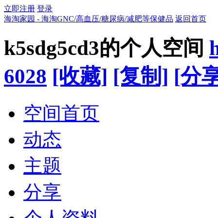
立即注册
登录
海淘家园 - 海淘GNC/高血压/糖尿病/减肥等保健品
返回首页
k5sdg5cd3的个人空间
6028
[收藏]
[复制]
[分享
空间首页
动态
主题
分享