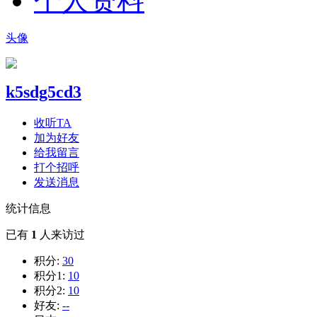
个人资料
头像
k5sdg5cd3
收听TA
加为好友
给我留言
打个招呼
发送消息
统计信息
已有
1
人来访过
积分:
30
积分1:
10
积分2:
10
好友:
--