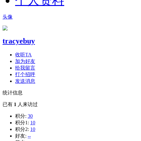
个人资料
头像
tracyebuy
收听TA
加为好友
给我留言
打个招呼
发送消息
统计信息
已有
1
人来访过
积分:
30
积分1:
10
积分2:
10
好友:
--