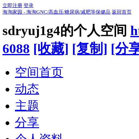
立即注册
登录
海淘家园 - 海淘GNC/高血压/糖尿病/减肥等保健品
返回首页
sdryuj1g4的个人空间
h
6088
[收藏]
[复制]
[分享
空间首页
动态
主题
分享