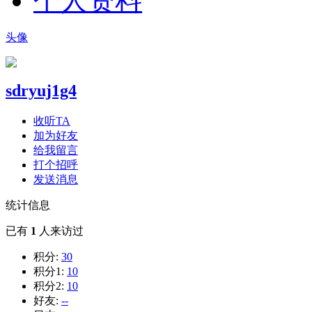
个人资料
头像
sdryuj1g4
收听TA
加为好友
给我留言
打个招呼
发送消息
统计信息
已有
1
人来访过
积分:
30
积分1:
10
积分2:
10
好友:
--