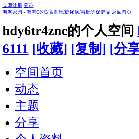
立即注册
登录
海淘家园 - 海淘GNC/高血压/糖尿病/减肥等保健品
返回首页
hdy6tr4znc的个人空间
6111
[收藏]
[复制]
[分享
空间首页
动态
主题
分享