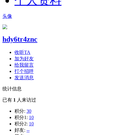
个人资料
头像
hdy6tr4znc
收听TA
加为好友
给我留言
打个招呼
发送消息
统计信息
已有
1
人来访过
积分:
30
积分1:
10
积分2:
10
好友:
--