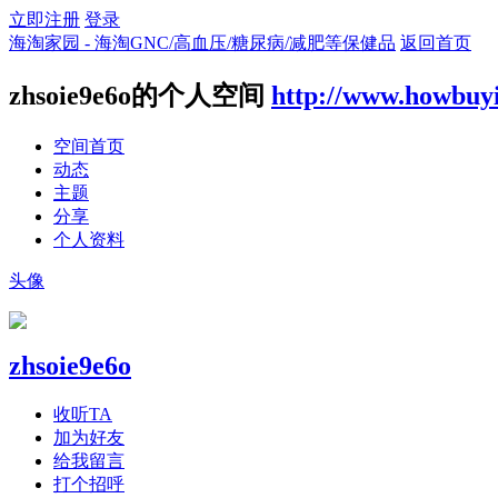
立即注册
登录
海淘家园 - 海淘GNC/高血压/糖尿病/减肥等保健品
返回首页
zhsoie9e6o的个人空间
http://www.howbuy
空间首页
动态
主题
分享
个人资料
头像
zhsoie9e6o
收听TA
加为好友
给我留言
打个招呼