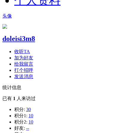
个人资料
头像
doleisi3m8
收听TA
加为好友
给我留言
打个招呼
发送消息
统计信息
已有
1
人来访过
积分:
30
积分1:
10
积分2:
10
好友:
--