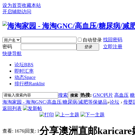
设为首页
收藏本站
开启辅助访问
找回密码
自动登录
密码
立即注册
登录
快捷导航
论坛
BBS
即时汇率
动态
Space
排行榜
Ranklist
搜索
热搜:
GNC钙片
高血压
糖
搜索
海淘家园 - 海淘GNC/高血压/糖尿病/减肥等保健品
»
论坛
›
母婴
返回列表
分享澳洲直邮karica
查看:
1676
|
回复:
1