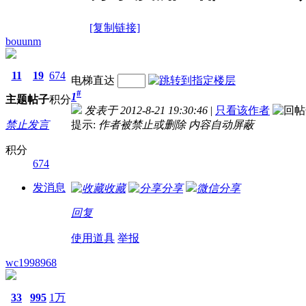
[复制链接]
bouunm
11
19
674
电梯直达
#
1
主题
帖子
积分
发表于 2012-8-21 19:30:46
|
只看该作者
禁止发言
提示:
作者被禁止或删除 内容自动屏蔽
积分
674
发消息
收藏
分享
微信分享
回复
使用道具
举报
wc1998968
33
995
1万