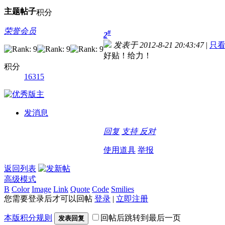
主题
帖子
积分
荣誉会员
#
2
发表于 2012-8-21 20:43:47
|
只
好贴！给力！
积分
16315
发消息
回复
支持
反对
使用道具
举报
返回列表
高级模式
B
Color
Image
Link
Quote
Code
Smilies
您需要登录后才可以回帖
登录
|
立即注册
本版积分规则
回帖后跳转到最后一页
发表回复