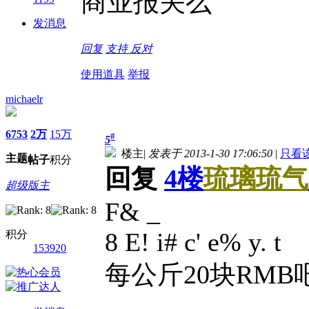
商业报关么
发消息
回复
支持
反对
使用道具
举报
michaelr
6753
2万
15万
#
5
楼主
|
发表于 2013-1-30 17:06:50
|
只看
主题
帖子
积分
回复
4楼
琉璃琉气
超级版主
F& _
8 E! i# c' e% y. t
积分
153920
每公斤20块RMB