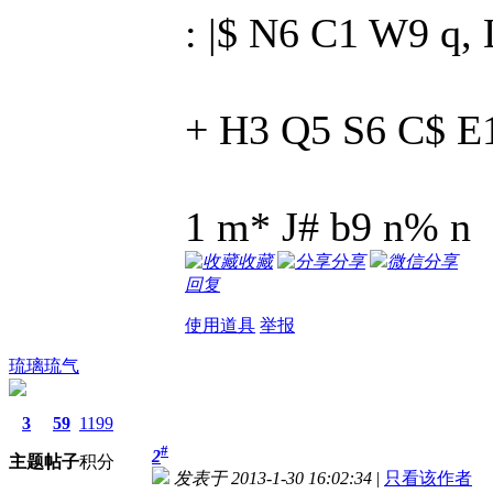
: |$ N6 C1 W9 q, 
+ H3 Q5 S6 C$ E1
1 m* J# b9 n% n
收藏
分享
微信分享
回复
使用道具
举报
琉璃琉气
3
59
1199
#
2
主题
帖子
积分
发表于 2013-1-30 16:02:34
|
只看该作者