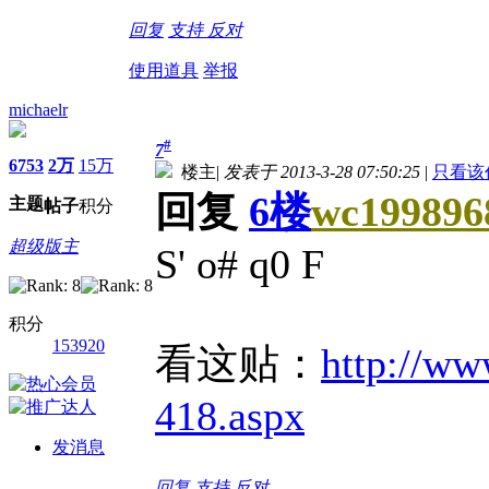
回复
支持
反对
使用道具
举报
michaelr
#
7
6753
2万
15万
楼主
|
发表于 2013-3-28 07:50:25
|
只看该
回复
6楼
wc199896
主题
帖子
积分
超级版主
S' o# q0 F
积分
153920
看这贴：
http://w
418.aspx
发消息
回复
支持
反对