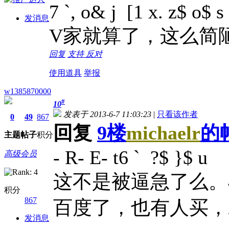
7 `, o& j [1 x. z$ o$ s
发消息
V家就算了，这么简
回复
支持
反对
使用道具
举报
w1385870000
#
10
发表于 2013-6-7 11:03:23
|
只看该作者
0
49
867
回复
9楼
michaelr
的
主题
帖子
积分
- R- E- t6 ` ?$ }$ u
高级会员
这不是被逼急了么。
积分
867
百度了，也有人买，
发消息