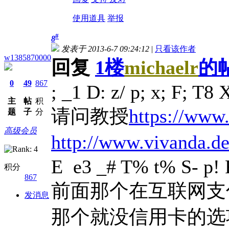
使用道具
举报
#
8
发表于 2013-6-7 09:24:12
|
只看该作者
w1385870000
回复
1楼
michaelr
的
0
49
867
; _1 D: z/ p; x; F; T8 
主
帖
积
请问教授
https://www.
题
子
分
高级会员
http://www.vivanda.d
E e3 _# T% t% S- p!
积分
867
前面那个在互联网支
发消息
那个就没信用卡的选