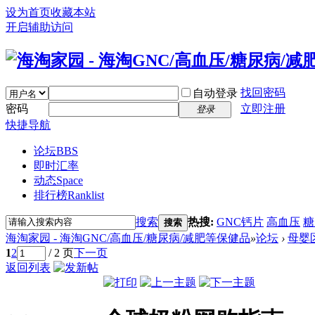
设为首页
收藏本站
开启辅助访问
找回密码
自动登录
密码
立即注册
登录
快捷导航
论坛
BBS
即时汇率
动态
Space
排行榜
Ranklist
搜索
热搜:
GNC钙片
高血压
糖
搜索
海淘家园 - 海淘GNC/高血压/糖尿病/减肥等保健品
»
论坛
›
母婴
1
2
/ 2 页
下一页
返回列表