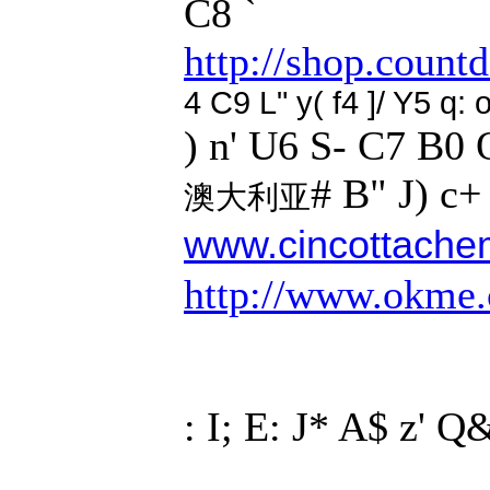
C8 `
http://shop.count
4 C9 L" y( f4 ]/ Y5 q: 
) n' U6 S- C7 B0 
# B" J) c
澳大利亚
www.cincottache
http://www.okme
: I; E: J* A$ z' 