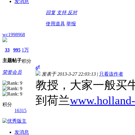
发消息
回复
支持
反对
使用道具
举报
wc1998968
33
995
1万
主题
帖子
积分
#
6
荣誉会员
发表于 2013-3-27 22:03:13
|
只看该作者
教授，大家一般买
到荷兰
www.holland
积分
16315
发消息