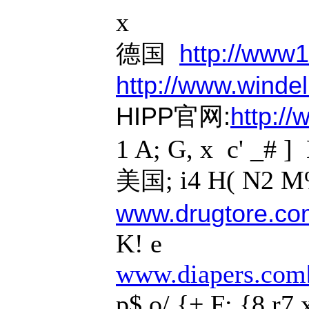
x
德国
http://www1
http://www.windel
HIPP官网:
http://
1 A; G, x c' _# ] 
; i4 H( N2 M
美国
www.drugtore.co
K! e
www.diapers.com
p$ o/ {+ F: {8 r7 