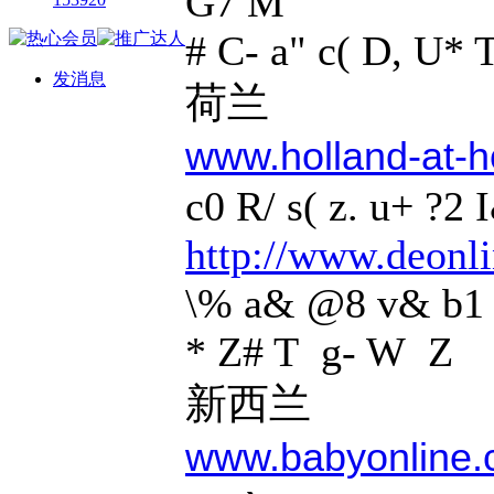
G7 M
# C- a" c( D, U* 
发消息
荷兰
www.holland-at-
c0 R/ s( z. u+ ?2 
http://www.deonli
\% a& @8 v& b1
* Z# T g- W Z
新西兰
www.babyonline.