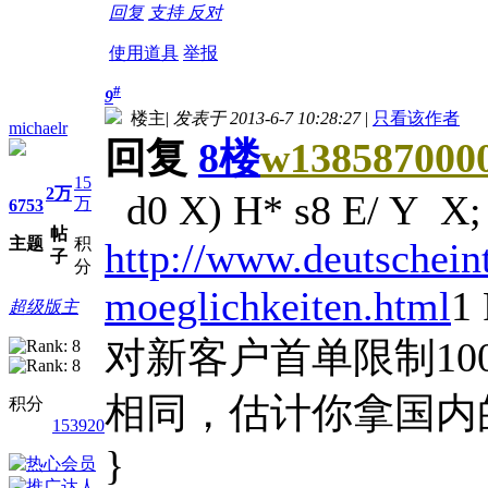
回复
支持
反对
使用道具
举报
#
9
楼主
|
发表于 2013-6-7 10:28:27
|
只看该作者
michaelr
回复
8楼
w138587000
15
2万
d0 X) H* s8 E/ Y X; 
万
6753
帖
主题
积
http://www.deutscheint
子
分
moeglichkeiten.html
1 
超级版主
对新客户首单限制1
相同，估计你拿国内
积分
153920
}