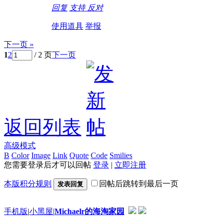
回复
支持
反对
使用道具
举报
下一页 »
1
2
/ 2 页
下一页
返回列表
高级模式
B
Color
Image
Link
Quote
Code
Smilies
您需要登录后才可以回帖
登录
|
立即注册
本版积分规则
回帖后跳转到最后一页
发表回复
手机版
|
小黑屋
|
Michaelr的海淘家园