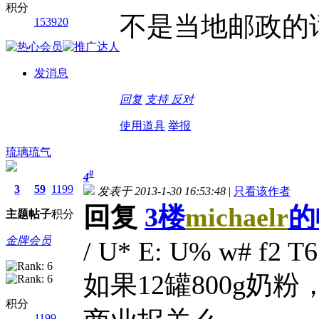
积分
不是当地邮政的
153920
发消息
回复
支持
反对
使用道具
举报
琉璃琉气
#
4
3
59
1199
发表于 2013-1-30 16:53:48
|
只看该作者
回复
3楼
michaelr
的
主题
帖子
积分
金牌会员
/ U* E: U% w# f2 T6
如果12罐800g
积分
1199