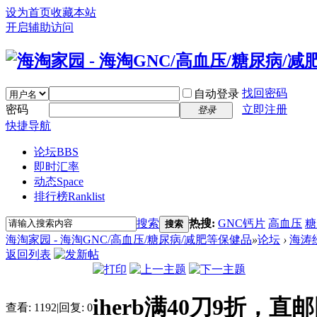
设为首页
收藏本站
开启辅助访问
找回密码
自动登录
密码
立即注册
登录
快捷导航
论坛
BBS
即时汇率
动态
Space
排行榜
Ranklist
搜索
热搜:
GNC钙片
高血压
糖
搜索
海淘家园 - 海淘GNC/高血压/糖尿病/减肥等保健品
»
论坛
›
海涛
返回列表
iherb满40刀9折，直
查看:
1192
|
回复:
0