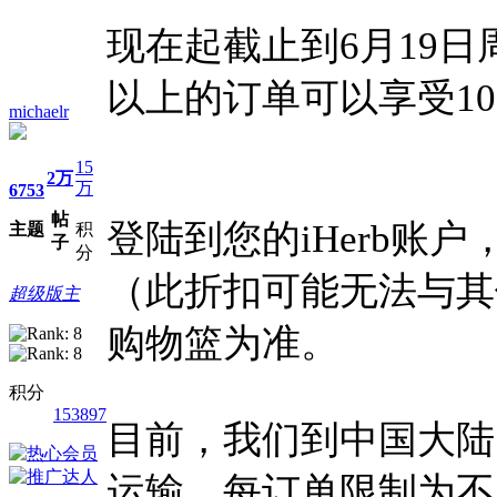
现在起截止到6月19日
以上的订单可以享受1
michaelr
15
2万
万
6753
帖
登陆到您的iHerb账
主题
积
子
分
（此折扣可能无法与其
超级版主
购物篮为准。
积分
153897
目前，我们到中国大陆
运输，每订单限制为不超