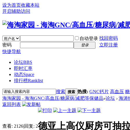
设为首页
收藏本站
开启辅助访问
找回密码
自动登录
密码
立即注册
登录
快捷导航
论坛
BBS
即时汇率
动态
Space
排行榜
Ranklist
搜索
热搜:
GNC钙片
高血压
糖
搜索
海淘家园 - 海淘GNC/高血压/糖尿病/减肥等保健品
»
论坛
›
海涛
返回列表
德亚上高仪厨房可抽
查看:
2126
|
回复:
2