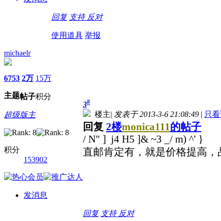
回复
支持
反对
使用道具
举报
michaelr
6753
2万
15万
主题
帖子
积分
#
3
楼主
|
发表于 2013-3-6 21:08:49
|
只看
超级版主
回复
2楼
monica111
的帖子
/ N" ] j4 H5 ]& ~3 _/ m) ^' }
积分
直邮肯定有，就是价格提高，
153902
发消息
回复
支持
反对