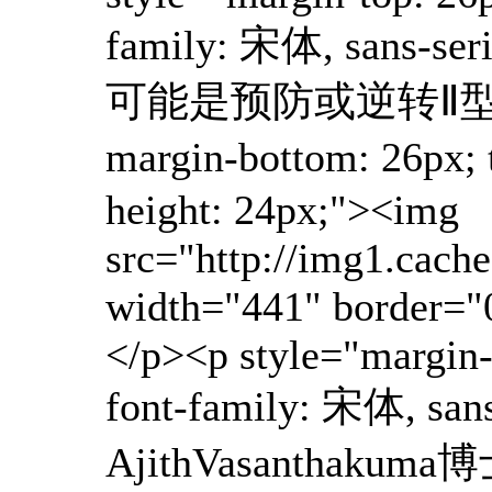
family: 宋体, sans-s
可能是预防或逆转Ⅱ型糖尿病的关键
margin-bottom: 26px; t
height: 24px;"><img
src="http://img1.ca
width="441" border="0"
</p><p style="margin-t
font-family: 宋体, san
AjithVasant