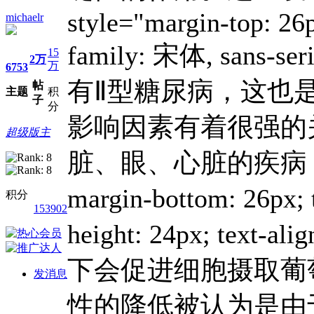
style="margin-top: 26p
michaelr
family: 宋体, sans-s
15
2万
万
6753
有Ⅱ型糖尿病，这也
帖
主题
积
子
分
影响因素有着很强的
超级版主
脏、眼、心脏的疾病，这些并
margin-bottom: 26px; t
积分
153902
height: 24px; 
下会促进细胞摄取葡
发消息
性的降低被认为是由于肥胖