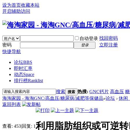
设为首页
收藏本站
开启辅助访问
找回密码
自动登录
密码
立即注册
登录
快捷导航
论坛
BBS
即时汇率
动态
Space
排行榜
Ranklist
搜索
热搜:
GNC钙片
高血压
糖
搜索
海淘家园 - 海淘GNC/高血压/糖尿病/减肥等保健品
»
论坛
›
休闲
返回列表
利用脂肪组织或可逆转
查看:
453
|
回复:
1