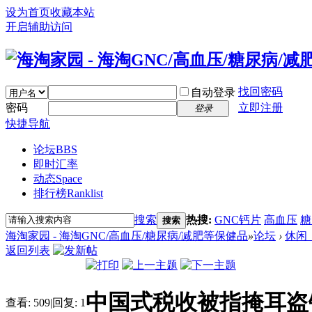
设为首页
收藏本站
开启辅助访问
找回密码
自动登录
密码
立即注册
登录
快捷导航
论坛
BBS
即时汇率
动态
Space
排行榜
Ranklist
搜索
热搜:
GNC钙片
高血压
糖
搜索
海淘家园 - 海淘GNC/高血压/糖尿病/减肥等保健品
»
论坛
›
休闲
返回列表
中国式税收被指掩耳盗
查看:
509
|
回复:
1